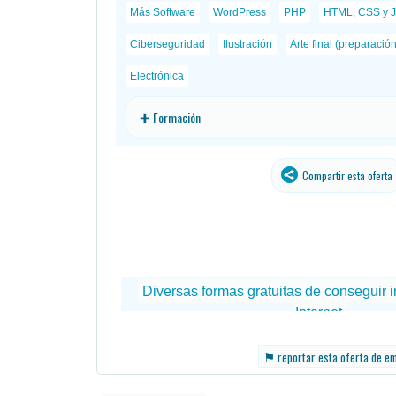
Más Software
WordPress
PHP
HTML, CSS y J
Ciberseguridad
Ilustración
Arte final (preparació
Electrónica
✚ Formación
Compartir esta oferta
⚑
reportar esta oferta de e