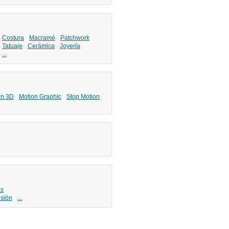
Costura
Macramé
Patchwork
Tatuaje
Cerámica
Joyería
...
ón 3D
Motion Graphic
Stop Motion
as
isión
...