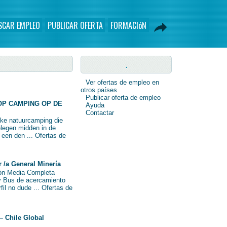
SCAR EMPLEO
PUBLICAR OFERTA
FORMACIóN
.
Ver ofertas de empleo en
otros países
Publicar oferta de empleo
OP CAMPING OP DE
Ayuda
Contactar
eke natuurcamping die
elegen midden in de
n een den ... Ofertas de
/a General Minería
ión Media Completa
y Bus de acercamiento
fil no dude ... Ofertas de
– Chile Global