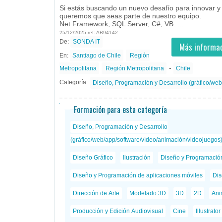
Si estás buscando un nuevo desafío para innovar y 
queremos que seas parte de nuestro equipo.
Net Framework, SQL Server, C#, VB. ...
25/12/2025 ref: AR94142
De:
SONDA IT
- todos
ID
Empleos en SONDA IT
Más informac
En:
Santiago de Chile
Región
-
Metropolitana
Región Metropolitana
Chile
Categoría:
Diseño, Programación y Desarrollo (gráfico/web
Formación para esta categoría
Diseño, Programación y Desarrollo
(gráfico/web/app/software/vídeo/animación/videojuegos
Diseño Gráfico
Ilustración
Diseño y Programació
Diseño y Programación de aplicaciones móviles
Dis
Dirección de Arte
Modelado 3D
3D
2D
Ani
Producción y Edición Audiovisual
Cine
Illustrator