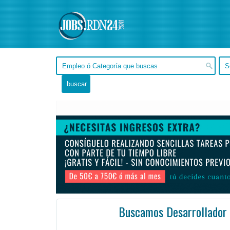
Buscamos Desarrollador
Región Metropolitana, Santiago de Chile -
Ofertas de empleo de Diseño y Programación - Tecnología en Santiago de Chile, Región Metr
Si estás buscando un nuevo desafío para innovar y transformar el futuro, entonces queremos que seas ...
#Empleo #EmpleoChile #Chile #EmpleoRegiónMetropolitana #RegiónMetropolitana #Empleo