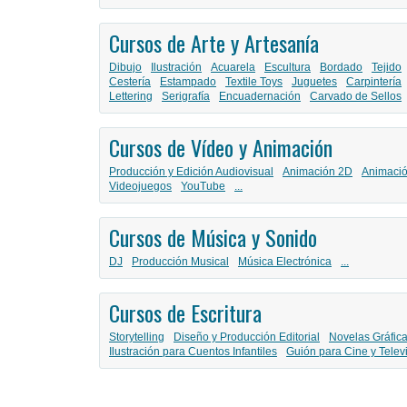
Cursos de Arte y Artesanía
Dibujo
Ilustración
Acuarela
Escultura
Bordado
Tejido
Cestería
Estampado
Textile Toys
Juguetes
Carpintería
Lettering
Serigrafía
Encuadernación
Carvado de Sellos
Cursos de Vídeo y Animación
Producción y Edición Audiovisual
Animación 2D
Animaci
Videojuegos
YouTube
...
Cursos de Música y Sonido
DJ
Producción Musical
Música Electrónica
...
Cursos de Escritura
Storytelling
Diseño y Producción Editorial
Novelas Gráfic
Ilustración para Cuentos Infantiles
Guión para Cine y Telev