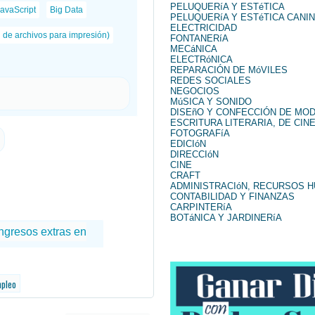
PELUQUERíA Y ESTéTICA
avaScript
Big Data
PELUQUERíA Y ESTéTICA CANI
ELECTRICIDAD
n de archivos para impresión)
FONTANERíA
MECáNICA
ELECTRóNICA
REPARACIÓN DE MóVILES
REDES SOCIALES
NEGOCIOS
MúSICA Y SONIDO
DISEñO Y CONFECCIÓN DE MO
ESCRITURA LITERARIA, DE CINE
FOTOGRAFíA
EDICIóN
DIRECCIóN
CINE
CRAFT
ADMINISTRACIóN, RECURSOS 
CONTABILIDAD Y FINANZAS
CARPINTERíA
BOTáNICA Y JARDINERíA
mpleo