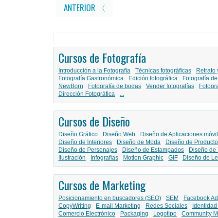
ANTERIOR 〈
Cursos de Fotografía
Introducción a la Fotografía
Técnicas fotográficas
Retrato 
Fotografía Gastronómica
Edición fotográfica
Fotografía de
NewBorn
Fotografía de bodas
Vender fotografías
Fotogr
Dirección Fotográfica
...
Cursos de Diseño
Diseño Gráfico
Diseño Web
Diseño de Aplicaciones móvi
Diseño de Interiores
Diseño de Moda
Diseño de Producto
Diseño de Personajes
Diseño de Estampados
Diseño de 
Ilustración
Infografías
Motion Graphic
GIF
Diseño de Le
Cursos de Marketing
Posicionamiento en buscadores (SEO)
SEM
Facebook Ad
CopyWriting
E-mail Marketing
Redes Sociales
Identidad
Comercio Electrónico
Packaging
Logotipo
Community M