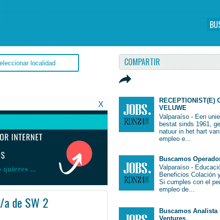
BU
COMPARTIR
RECEPTIONIST(E) 
X
VELUWE
Valparaíso - Een uni
bestat sinds 1961, g
natuur in het hart va
empleo e...
Buscamos Operador 
Valparaíso - Educac
Beneficios Colación 
Si cumples con el per
empleo de...
 /a de SW 2
Buscamos Analista 
opolitana - Chile
RegiónMetropolitana #RegiónMetropolitana #Job #JobChile #Chile
Ventures