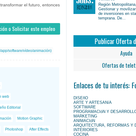
Región Metropolitana,
transformar el futuro, entonces
Gestionar y movilizar
de inversiones en st
temprana. De...
ión o Solicitar este empleo
Publicar Oferta 
/app/software/vídeo/animación)
Ayuda
Ofertas de telet
Enlaces de tu interés: 
)
n web
DISEñO
ARTE Y ARTESANíA
SOFTWARE
eño Editorial
PROGRAMACIóN Y DESARROLL
MARKETING
mación
Motion Graphic
ANIMACIóN
ARQUITECTURA, REFORMAS Y 
Photoshop
After Effects
INTERIORES
COCINA