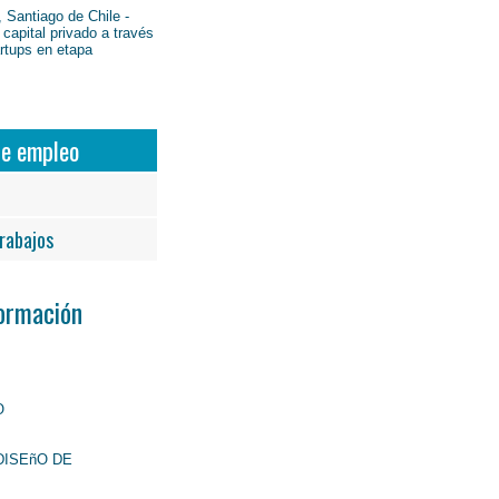
 Santiago de Chile -
 capital privado a través
artups en etapa
de empleo
rabajos
Formación
O
DISEñO DE