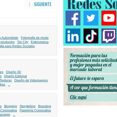
〉 SIGUIENTE
y Autorretrato
Fotografía de moda
 productos
Sin City
Estenopeica
afía para Redes Sociales
les
Diseño 3D
s
Diseño Editorial
Texturas
Diseño de Videojuegos
tras
...
s
Blogging
Storytelling
Branding
 Corporativa
Papelería Corporativa
anager
...