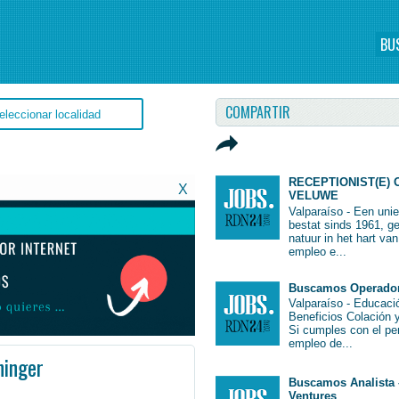
BU
COMPARTIR
RECEPTIONIST(E) 
X
VELUWE
Valparaíso - Een uni
bestat sinds 1961, g
natuur in het hart va
empleo e...
Buscamos Operador 
Valparaíso - Educac
Beneficios Colación 
Si cumples con el per
empleo de...
ninger
Buscamos Analista 
Ventures