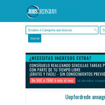
Uopfordrede ansøg
Valparaíso -
Ofertas de empleo en Valparaíso, Valparaíso - Chile
#Empleo #EmpleoChile #Chile #Empleo # #Job #JobChile #Chile
Vi modtager meget gerne uopfordrede ansøgninger.
Fandt du ikke den stilling, der matcher dine k ...