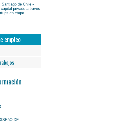
 Santiago de Chile -
 capital privado a través
artups en etapa
de empleo
rabajos
Formación
O
DISEñO DE