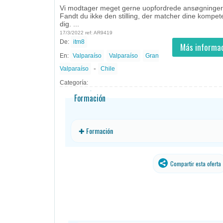
Vi modtager meget gerne uopfordrede ansøgninger
Fandt du ikke den stilling, der matcher dine kompeten
dig. ...
17/3/2022 ref: AR9419
De:
itm8
- todos
ID
Empleos en itm8
Más informac
En:
Valparaíso
Valparaíso
Gran
-
Valparaíso
Chile
Categoría:
Formación
✚ Formación
Compartir esta oferta