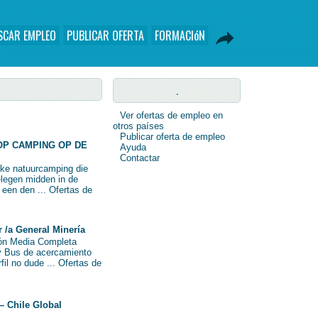
SCAR EMPLEO
PUBLICAR OFERTA
FORMACIóN
.
Ver ofertas de empleo en
otros países
Publicar oferta de empleo
OP CAMPING OP DE
Ayuda
Contactar
eke natuurcamping die
elegen midden in de
n een den ... Ofertas de
/a General Minería
ión Media Completa
y Bus de acercamiento
fil no dude ... Ofertas de
– Chile Global