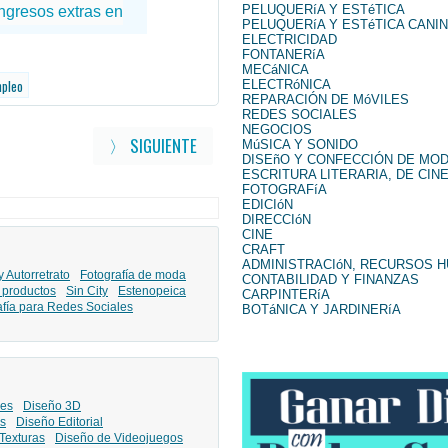
PELUQUERíA Y ESTéTICA
PELUQUERíA Y ESTéTICA CANI
ELECTRICIDAD
FONTANERíA
MECáNICA
mpleo
ELECTRóNICA
REPARACIÓN DE MóVILES
REDES SOCIALES
NEGOCIOS
〉 SIGUIENTE
MúSICA Y SONIDO
DISEñO Y CONFECCIÓN DE MO
ESCRITURA LITERARIA, DE CINE
FOTOGRAFíA
EDICIóN
DIRECCIóN
CINE
CRAFT
ADMINISTRACIóN, RECURSOS 
y Autorretrato
Fotografía de moda
CONTABILIDAD Y FINANZAS
 productos
Sin City
Estenopeica
CARPINTERíA
afía para Redes Sociales
BOTáNICA Y JARDINERíA
les
Diseño 3D
s
Diseño Editorial
Texturas
Diseño de Videojuegos