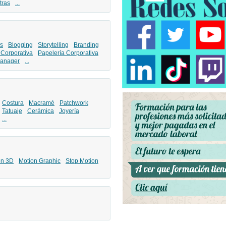
tras
...
s
Blogging
Storytelling
Branding
 Corporativa
Papelería Corporativa
anager
...
Costura
Macramé
Patchwork
Tatuaje
Cerámica
Joyería
...
ón 3D
Motion Graphic
Stop Motion