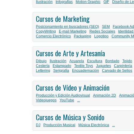
Ilustración
Infografías
Motion Graphic
GIF
Diseño de Le
Cursos de Marketing
Posicionamiento en buscadores (SEO)
SEM
Facebook Ad
CopyWriting
E-mail Marketing
Redes Sociales
Identidad
Comercio Electrónico
Packaging
Logotipo
Community M
Cursos de Arte y Artesanía
Dibujo
Ilustración
Acuarela
Escultura
Bordado
Tejido
Cestería
Estampado
Textile Toys
Juguetes
Carpintería
Lettering
Serigrafía
Encuadernación
Carvado de Sellos
Cursos de Vídeo y Animación
Producción y Edición Audiovisual
Animación 2D
Animaci
Videojuegos
YouTube
...
Cursos de Música y Sonido
DJ
Producción Musical
Música Electrónica
...