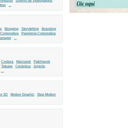
Texturas
Diseño de Videojuegos
tras
...
s
Blogging
Storytelling
Branding
 Corporativa
Papelería Corporativa
anager
...
Costura
Macramé
Patchwork
Tatuaje
Cerámica
Joyería
...
ón 3D
Motion Graphic
Stop Motion