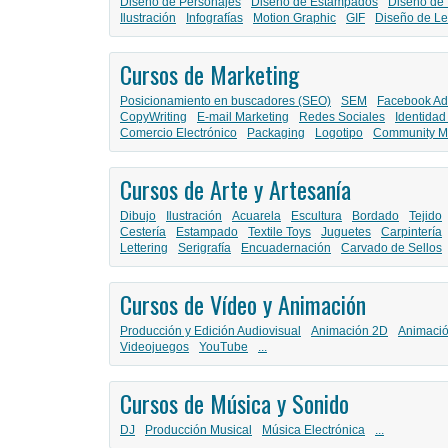
Diseño de Personajes
Diseño de Estampados
Diseño de 
Ilustración
Infografías
Motion Graphic
GIF
Diseño de Le
Cursos de Marketing
Posicionamiento en buscadores (SEO)
SEM
Facebook Ad
CopyWriting
E-mail Marketing
Redes Sociales
Identidad
Comercio Electrónico
Packaging
Logotipo
Community M
Cursos de Arte y Artesanía
Dibujo
Ilustración
Acuarela
Escultura
Bordado
Tejido
Cestería
Estampado
Textile Toys
Juguetes
Carpintería
Lettering
Serigrafía
Encuadernación
Carvado de Sellos
Cursos de Vídeo y Animación
Producción y Edición Audiovisual
Animación 2D
Animaci
Videojuegos
YouTube
...
Cursos de Música y Sonido
DJ
Producción Musical
Música Electrónica
...