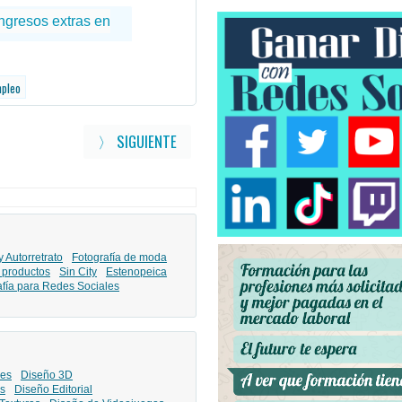
mpleo
〉 SIGUIENTE
y Autorretrato
Fotografía de moda
 productos
Sin City
Estenopeica
afía para Redes Sociales
les
Diseño 3D
s
Diseño Editorial