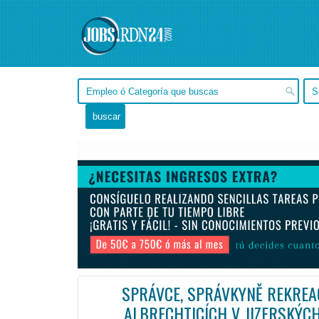
SPRÁVCE, SPRÁVKYNĚ REKREAČ
ALBRECHTICÍCH V JIZERSKÝCH