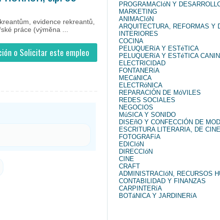
PROGRAMACIóN Y DESARROLL
eo # #Job #JobChile #Chile
MARKETING
ANIMACIóN
rekreantům, evidence rekreantů,
ARQUITECTURA, REFORMAS Y 
ské práce (výměna ...
INTERIORES
COCINA
PELUQUERíA Y ESTéTICA
ión o Solicitar este empleo
PELUQUERíA Y ESTéTICA CANI
ELECTRICIDAD
FONTANERíA
MECáNICA
ELECTRóNICA
REPARACIÓN DE MóVILES
REDES SOCIALES
NEGOCIOS
MúSICA Y SONIDO
DISEñO Y CONFECCIÓN DE MO
ESCRITURA LITERARIA, DE CINE
FOTOGRAFíA
EDICIóN
DIRECCIóN
CINE
CRAFT
ADMINISTRACIóN, RECURSOS 
CONTABILIDAD Y FINANZAS
CARPINTERíA
BOTáNICA Y JARDINERíA