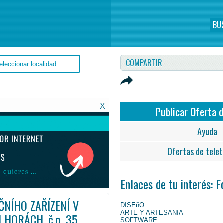
BU
COMPARTIR
X
Publicar Oferta 
Ayuda
Ofertas de telet
Enlaces de tu interés: 
NÍHO ZAŘÍZENÍ V
DISEñO
ARTE Y ARTESANíA
 HORÁCH, č.p. 35
SOFTWARE