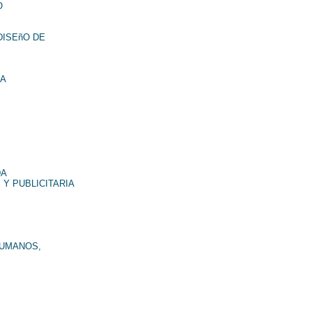
O
DISEñO DE
NA
DA
 Y PUBLICITARIA
HUMANOS,