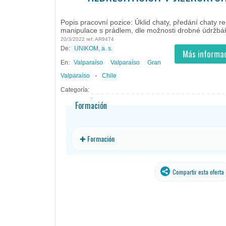
Valparaíso -
Ofertas de empleo en Valparaíso, Valparaíso - Chile
#Empleo #EmpleoChile #Chile #Empl
Popis pracovní pozice: Úklid chaty, předání chaty rekreantům, evidence rekreantů, manipulace s prád ...
Popis pracovní pozice: Úklid chaty, předání chaty 
manipulace s prádlem, dle možnosti drobné údržbář
20/3/2022 ref: AR9474
De:
UNIKOM, a. s.
- todos
ID
Empleos en UNIKOM, a. s.
Más informac
En:
Valparaíso
Valparaíso
Gran
-
Valparaíso
Chile
Categoría:
Formación
✚ Formación
Compartir esta oferta