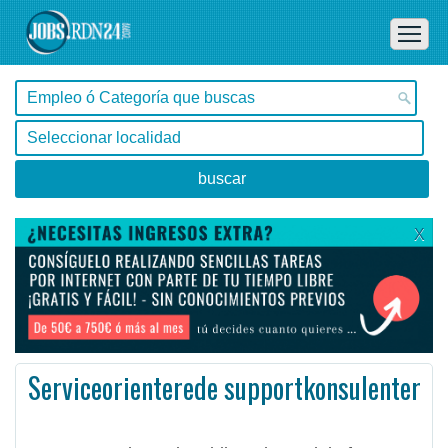
X
Serviceorienterede supportkonsulenter
Valparaíso -
Ofertas de empleo en Valparaíso, Valparaíso - Chile
#Empleo #EmpleoChile #Chile #Empleo # #Job #JobChile #Chile
Som supportkonsulent bliver du en del af Customer Careteamet, et stærkt team på 30 kollegaer som si ...