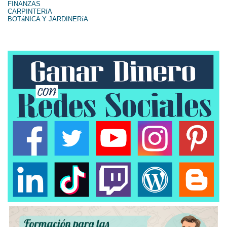
FINANZAS
CARPINTERíA
BOTáNICA Y JARDINERíA