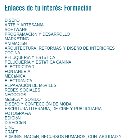
Enlaces de tu interés: Formación
DISEñO
ARTE Y ARTESANíA
SOFTWARE
PROGRAMACIóN Y DESARROLLO
MARKETING
ANIMACIóN
ARQUITECTURA, REFORMAS Y DISEñO DE INTERIORES
COCINA
PELUQUERíA Y ESTéTICA
PELUQUERíA Y ESTéTICA CANINA
ELECTRICIDAD
FONTANERíA
MECáNICA
ELECTRóNICA
REPARACIÓN DE MóVILES
REDES SOCIALES
NEGOCIOS
MúSICA Y SONIDO
DISEñO Y CONFECCIÓN DE MODA
ESCRITURA LITERARIA, DE CINE Y PUBLICITARIA
FOTOGRAFíA
EDICIóN
DIRECCIóN
CINE
CRAFT
ADMINISTRACIóN, RECURSOS HUMANOS, CONTABILIDAD Y