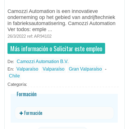
#Empleo #EmpleoChile #Chile #EmpleoValparaíso #Valparaíso #EmpleoGranValparaíso #GranValparaíso #Job #JobChile #Chile
Camozzi Automation is een innovatieve
onderneming op het gebied van andrijftechniek
in fabrieksautomatisering. Camozzi Automation
Ver todos: emple ...
26/3/2022 ref: AR94102
Más información o Solicitar este empleo
De:
Camozzi Automation B.V.
- todos
ID
Empleos en Camozzi Automation B.V.
-
En:
Valparaíso
Valparaíso
Gran Valparaíso
Chile
Categoría:
Formación
✚ Formación