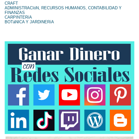
CRAFT
ADMINISTRACIóN, RECURSOS HUMANOS, CONTABILIDAD Y
FINANZAS
CARPINTERíA
BOTáNICA Y JARDINERíA