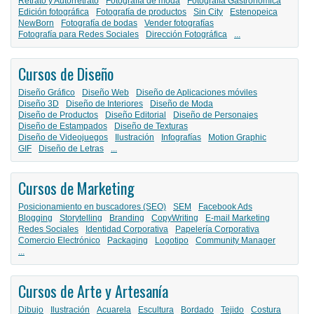
Retrato y Autorretrato
Fotografía de moda
Fotografía Gastronómica
Edición fotográfica
Fotografía de productos
Sin City
Estenopeica
NewBorn
Fotografía de bodas
Vender fotografías
Fotografía para Redes Sociales
Dirección Fotográfica
...
Cursos de Diseño
Diseño Gráfico
Diseño Web
Diseño de Aplicaciones móviles
Diseño 3D
Diseño de Interiores
Diseño de Moda
Diseño de Productos
Diseño Editorial
Diseño de Personajes
Diseño de Estampados
Diseño de Texturas
Diseño de Videojuegos
Ilustración
Infografías
Motion Graphic
GIF
Diseño de Letras
...
Cursos de Marketing
Posicionamiento en buscadores (SEO)
SEM
Facebook Ads
Blogging
Storytelling
Branding
CopyWriting
E-mail Marketing
Redes Sociales
Identidad Corporativa
Papelería Corporativa
Comercio Electrónico
Packaging
Logotipo
Community Manager
...
Cursos de Arte y Artesanía
Dibujo
Ilustración
Acuarela
Escultura
Bordado
Tejido
Costura