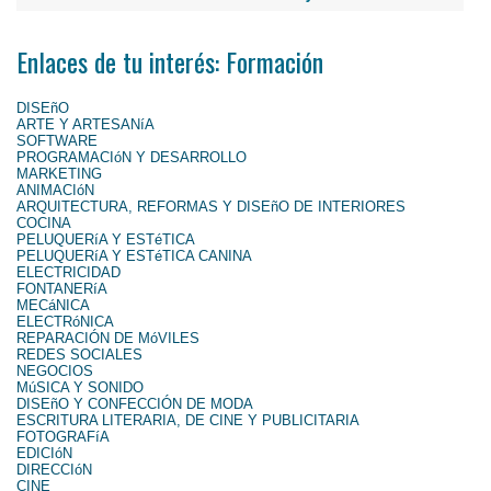
Enlaces de tu interés: Formación
DISEñO
ARTE Y ARTESANíA
SOFTWARE
PROGRAMACIóN Y DESARROLLO
MARKETING
ANIMACIóN
ARQUITECTURA, REFORMAS Y DISEñO DE INTERIORES
COCINA
PELUQUERíA Y ESTéTICA
PELUQUERíA Y ESTéTICA CANINA
ELECTRICIDAD
FONTANERíA
MECáNICA
ELECTRóNICA
REPARACIÓN DE MóVILES
REDES SOCIALES
NEGOCIOS
MúSICA Y SONIDO
DISEñO Y CONFECCIÓN DE MODA
ESCRITURA LITERARIA, DE CINE Y PUBLICITARIA
FOTOGRAFíA
EDICIóN
DIRECCIóN
CINE