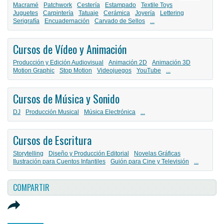
Macramé
Patchwork
Cestería
Estampado
Textile Toys
Juguetes
Carpintería
Tatuaje
Cerámica
Joyería
Lettering
Serigrafía
Encuadernación
Carvado de Sellos
...
Cursos de Vídeo y Animación
Producción y Edición Audiovisual
Animación 2D
Animación 3D
Motion Graphic
Stop Motion
Videojuegos
YouTube
...
Cursos de Música y Sonido
DJ
Producción Musical
Música Electrónica
...
Cursos de Escritura
Storytelling
Diseño y Producción Editorial
Novelas Gráficas
Ilustración para Cuentos Infantiles
Guión para Cine y Televisión
...
COMPARTIR