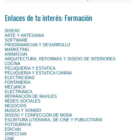
Enlaces de tu interés: Formación
DISEñO
ARTE Y ARTESANíA
SOFTWARE
PROGRAMACIóN Y DESARROLLO
MARKETING
ANIMACIóN
ARQUITECTURA, REFORMAS Y DISEñO DE INTERIORES
COCINA
PELUQUERíA Y ESTéTICA
PELUQUERíA Y ESTéTICA CANINA
ELECTRICIDAD
FONTANERíA
MECáNICA
ELECTRóNICA
REPARACIÓN DE MóVILES
REDES SOCIALES
NEGOCIOS
MúSICA Y SONIDO
DISEñO Y CONFECCIÓN DE MODA
ESCRITURA LITERARIA, DE CINE Y PUBLICITARIA
FOTOGRAFíA
EDICIóN
DIRECCIóN
CINE