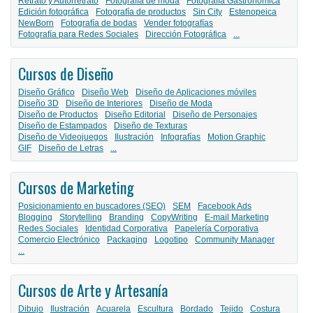
Retrato y Autorretrato
Fotografía de moda
Fotografía Gastronómica
Edición fotográfica
Fotografía de productos
Sin City
Estenopeica
NewBorn
Fotografía de bodas
Vender fotografías
Fotografía para Redes Sociales
Dirección Fotográfica
...
Cursos de Diseño
Diseño Gráfico
Diseño Web
Diseño de Aplicaciones móviles
Diseño 3D
Diseño de Interiores
Diseño de Moda
Diseño de Productos
Diseño Editorial
Diseño de Personajes
Diseño de Estampados
Diseño de Texturas
Diseño de Videojuegos
Ilustración
Infografías
Motion Graphic
GIF
Diseño de Letras
...
Cursos de Marketing
Posicionamiento en buscadores (SEO)
SEM
Facebook Ads
Blogging
Storytelling
Branding
CopyWriting
E-mail Marketing
Redes Sociales
Identidad Corporativa
Papelería Corporativa
Comercio Electrónico
Packaging
Logotipo
Community Manager
...
Cursos de Arte y Artesanía
Dibujo
Ilustración
Acuarela
Escultura
Bordado
Tejido
Costura