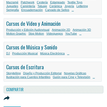
Macramé
Patchwork
Cestería
Estampado
Textile Toys
Juguetes
Carpintería
Tatuaje
Cerámica
Joyería
Lettering
Serigrafía
Encuadernación
Carvado de Sellos
...
Cursos de Vídeo y Animación
Producción y Edición Audiovisual
Animación 2D
Animación 3D
Motion Graphic
Stop Motion
Videojuegos
YouTube
...
Cursos de Música y Sonido
DJ
Producción Musical
Música Electrónica
...
Cursos de Escritura
Storytelling
Diseño y Producción Editorial
Novelas Gráficas
Ilustración para Cuentos Infantiles
Guión para Cine y Televisión
...
COMPARTIR