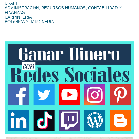
CRAFT
ADMINISTRACIóN, RECURSOS HUMANOS, CONTABILIDAD Y
FINANZAS
CARPINTERíA
BOTáNICA Y JARDINERíA