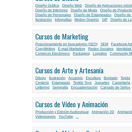
Diseño Gráfico
Diseño Web
Diseño de Aplicaciones móvi
Diseño de Interiores
Diseño de Moda
Diseño de Producto
Diseño de Personajes
Diseño de Estampados
Diseño de 
Ilustración
Infografías
Motion Graphic
GIF
Diseño de Le
Cursos de Marketing
Posicionamiento en buscadores (SEO)
SEM
Facebook Ad
CopyWriting
E-mail Marketing
Redes Sociales
Identidad
Comercio Electrónico
Packaging
Logotipo
Community M
Cursos de Arte y Artesanía
Dibujo
Ilustración
Acuarela
Escultura
Bordado
Tejido
Cestería
Estampado
Textile Toys
Juguetes
Carpintería
Lettering
Serigrafía
Encuadernación
Carvado de Sellos
Cursos de Vídeo y Animación
Producción y Edición Audiovisual
Animación 2D
Animaci
Videojuegos
YouTube
...