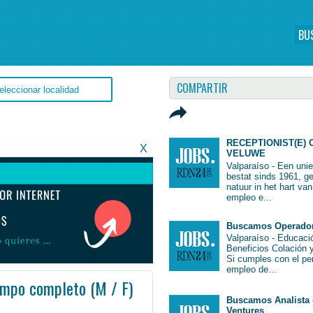
BU
COMPARTIR
RECEPTIONIST(E) 
X
VELUWE
Valparaíso - Een uni
bestat sinds 1961, g
natuur in het hart va
empleo e...
Buscamos Operador 
Valparaíso - Educac
Beneficios Colación 
Si cumples con el per
empleo de...
empo completo (M / F)
Buscamos Analista 
o #GranValparaíso #Job #JobChile #Chile
Ventures