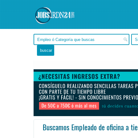
Buscamos Empleado de oficina a ti
Valparaíso -
Ofertas de empleo de Administración en Valparaíso, Valparaíso - Chile
La automatización de Camozzi es una empresa innovadora en el campo de Tecnología de la unidad en aut ...
#Empleo #EmpleoChile #Chile #EmpleoValparaíso #Valparaíso #EmpleoGranValparaís