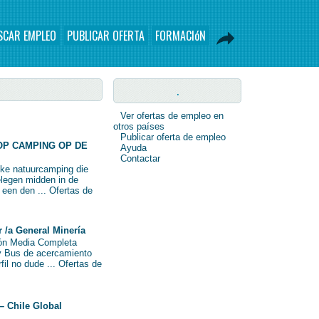
SCAR EMPLEO
PUBLICAR OFERTA
FORMACIóN
.
Ver ofertas de empleo en
otros países
Publicar oferta de empleo
OP CAMPING OP DE
Ayuda
Contactar
eke natuurcamping die
elegen midden in de
n een den ... Ofertas de
/a General Minería
ión Media Completa
y Bus de acercamiento
fil no dude ... Ofertas de
– Chile Global