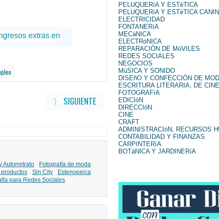
PELUQUERíA Y ESTéTICA
PELUQUERíA Y ESTéTICA CANI
ELECTRICIDAD
FONTANERíA
MECáNICA
ELECTRóNICA
REPARACIÓN DE MóVILES
REDES SOCIALES
NEGOCIOS
MúSICA Y SONIDO
mpleo
DISEñO Y CONFECCIÓN DE MO
ESCRITURA LITERARIA, DE CINE
FOTOGRAFíA
〉 SIGUIENTE
EDICIóN
DIRECCIóN
CINE
CRAFT
ADMINISTRACIóN, RECURSOS 
CONTABILIDAD Y FINANZAS
CARPINTERíA
BOTáNICA Y JARDINERíA
y Autorretrato
Fotografía de moda
 productos
Sin City
Estenopeica
afía para Redes Sociales