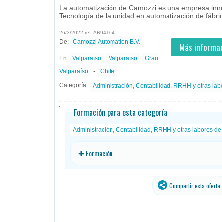
La automatización de Camozzi es una empresa inn
Tecnología de la unidad en automatización de fábr
...
26/3/2022 ref: AR94104
De:
Camozzi Automation B.V.
- todos
ID
Empleos en Camozzi
Más informac
Automation B.V.
En:
Valparaíso
Valparaíso
Gran
-
Valparaíso
Chile
Categoría:
Administración, Contabilidad, RRHH y otras labo
Formación para esta categoría
Administración, Contabilidad, RRHH y otras labores de 
✚ Formación
Compartir esta oferta
traducido