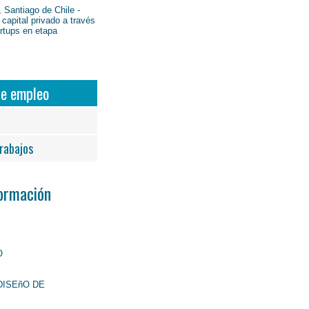
 Santiago de Chile -
 capital privado a través
artups en etapa
de empleo
rabajos
Formación
O
DISEñO DE