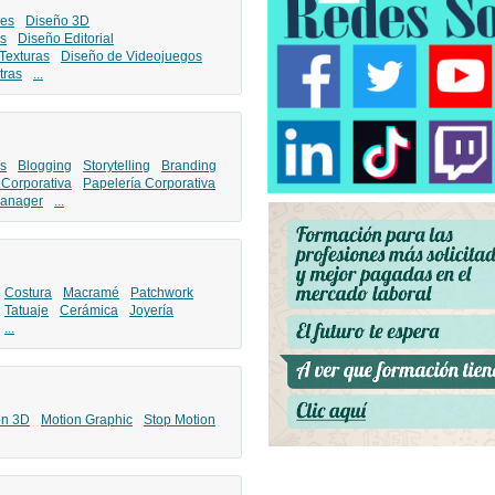
les
Diseño 3D
s
Diseño Editorial
Texturas
Diseño de Videojuegos
tras
...
s
Blogging
Storytelling
Branding
 Corporativa
Papelería Corporativa
anager
...
Costura
Macramé
Patchwork
Tatuaje
Cerámica
Joyería
...
ón 3D
Motion Graphic
Stop Motion